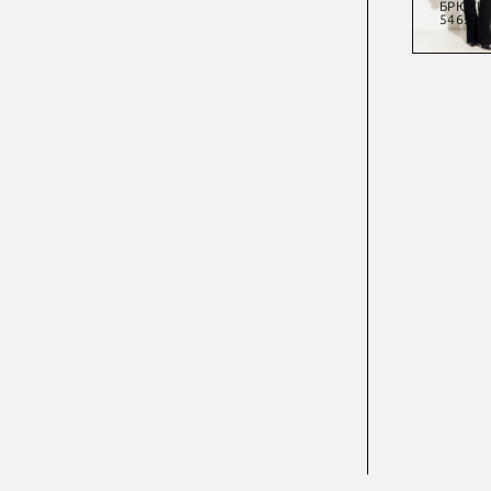
ЖАКЕТ
БРЮКИ
ЖАКЕТ
БРЮКИ
54616
54100А
54253
54652