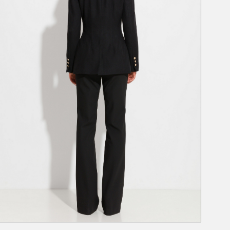
ЖАКЕТ
ВЯЗАНЫЕ
53842
54467