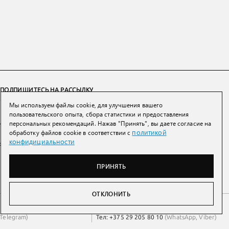
ПОДПИШИТЕСЬ НА РАССЫЛКУ
Мы используем файлы cookie, для улучшения вашего
ПОДПИСАТЬСЯ
пользовательского опыта, сбора статистики и предоставления
персональных рекомендаций. Нажав "Принять", вы даете согласие на
политикой
обработку файлов cookie в соответствии с
Нажимая на кнопку вы соглашаетесь с
политикой конфиденциальности и
конфидициальности
обработки персональных данных
ПРИНЯТЬ
ОТКЛОНИТЬ
Беларусь
Тел:
+7 993 398 36 60
(
WhatsApp
)
Telegram
)
Тел:
+375 29 205 80 10
(
WhatsApp
,
Viber
)