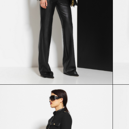
БРЮКИ
ЖАКЕТ
55213
53518