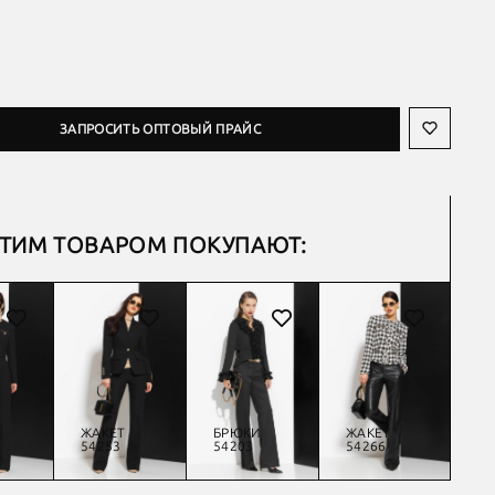
ЗАПРОСИТЬ ОПТОВЫЙ ПРАЙС
ЭТИМ ТОВАРОМ ПОКУПАЮТ:
ЖАКЕТ
БРЮКИ
ЖАКЕТ
Ж
54253
54203
54266
54