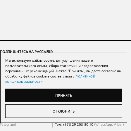
ПОДПИШИТЕСЬ НА РАССЫЛКУ
Мы используем файлы cookie, для улучшения вашего
ПОДПИСАТЬСЯ
пользовательского опыта, сбора статистики и предоставления
персональных рекомендаций. Нажав "Принять", вы даете согласие на
политикой
обработку файлов cookie в соответствии с
Нажимая на кнопку вы соглашаетесь с
политикой конфиденциальности и
конфидициальности
обработки персональных данных
ПРИНЯТЬ
ОТКЛОНИТЬ
Беларусь
Тел:
+7 993 398 36 60
(
WhatsApp
)
Telegram
)
Тел:
+375 29 205 80 10
(
WhatsApp
,
Viber
)