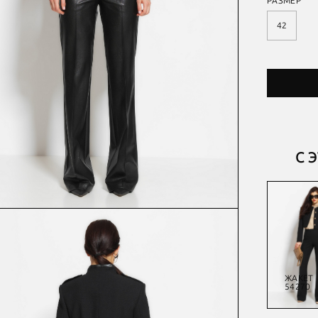
РАЗМЕР
42
С 
ЖАКЕТ
КУРТКА
БРЮКИ
ЖАКЕТ
54134А
54646
54284
54270