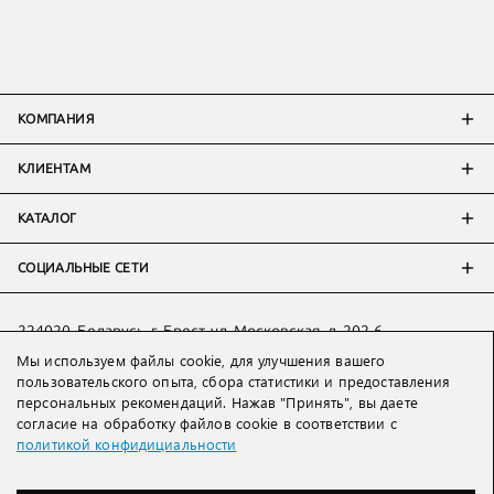
КОМПАНИЯ
КЛИЕНТАМ
КАТАЛОГ
СОЦИАЛЬНЫЕ СЕТИ
224020, Беларусь, г. Брест, ул. Московская, д. 202-6
Мы используем файлы cookie, для улучшения вашего
Тел:
+7 993 398 36 60
(
WhatsApp
)
пользовательского опыта, сбора статистики и предоставления
Тел:
+375 29 205 80 10
(
WhatsApp
,
Viber
)
персональных рекомендаций. Нажав "Принять", вы даете
Email:
ved@lakbi.com
согласие на обработку файлов cookie в соответствии с
политикой конфидициальности
214018 Россия, г. Смоленск, пр-т. Гагарина, д. 19
Тел:
+7 481 270 01 07