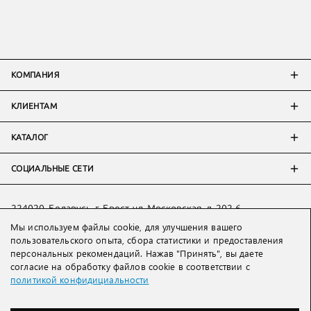
КОМПАНИЯ
КЛИЕНТАМ
КАТАЛОГ
СОЦИАЛЬНЫЕ СЕТИ
224020, Беларусь, г. Брест, ул. Московская, д. 202-6
Мы используем файлы cookie, для улучшения вашего
Тел:
+7 993 398 36 60
(
WhatsApp
)
пользовательского опыта, сбора статистики и предоставления
Тел:
+375 29 205 80 10
(
WhatsApp
,
Viber
)
персональных рекомендаций. Нажав "Принять", вы даете
Email:
ved@lakbi.com
согласие на обработку файлов cookie в соответствии с
политикой конфидициальности
214018 Россия, г. Смоленск, пр-т. Гагарина, д. 19
Тел:
+7 481 270 01 07