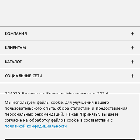
КОМПАНИЯ
КЛИЕНТАМ
КАТАЛОГ
СОЦИАЛЬНЫЕ СЕТИ
224020, Беларусь, г. Брест, ул. Московская, д. 202-6
Мы используем файлы cookie, для улучшения вашего
Тел:
+7 993 398 36 60
(
WhatsApp
)
пользовательского опыта, сбора статистики и предоставления
Тел:
+375 29 205 80 10
(
WhatsApp
,
Viber
)
персональных рекомендаций. Нажав "Принять", вы даете
Email:
ved@lakbi.com
согласие на обработку файлов cookie в соответствии с
политикой конфидициальности
214018 Россия, г. Смоленск, пр-т. Гагарина, д. 19
Тел:
+7 481 270 01 07