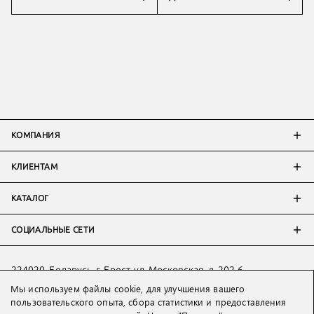
КОМПАНИЯ
КЛИЕНТАМ
КАТАЛОГ
СОЦИАЛЬНЫЕ СЕТИ
224020, Беларусь, г. Брест, ул. Московская, д. 202-6
Тел:
+7 993 398 36 60
(
WhatsApp
)
Мы используем файлы cookie, для улучшения вашего
пользовательского опыта, сбора статистики и предоставления
Тел:
+375 29 205 80 10
(
WhatsApp
,
Viber
)