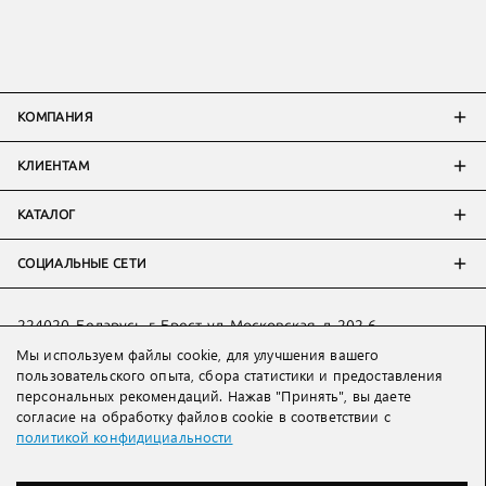
КОМПАНИЯ
КЛИЕНТАМ
КАТАЛОГ
СОЦИАЛЬНЫЕ СЕТИ
224020, Беларусь, г. Брест, ул. Московская, д. 202-6
Мы используем файлы cookie, для улучшения вашего
Тел:
+7 993 398 36 60
(
WhatsApp
)
пользовательского опыта, сбора статистики и предоставления
Тел:
+375 29 205 80 10
(
WhatsApp
,
Viber
)
персональных рекомендаций. Нажав "Принять", вы даете
Email:
ved@lakbi.com
согласие на обработку файлов cookie в соответствии с
политикой конфидициальности
214018 Россия, г. Смоленск, пр-т. Гагарина, д. 19
Тел:
+7 481 270 01 07