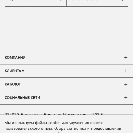
КОМПАНИЯ
КЛИЕНТАМ
КАТАЛОГ
СОЦИАЛЬНЫЕ СЕТИ
224020, Беларусь, г. Брест, ул. Московская, д. 202-6
Мы используем файлы cookie, для улучшения вашего
Тел:
+7 993 398 36 60
(
WhatsApp
)
пользовательского опыта, сбора статистики и предоставления
Тел:
+375 29 205 80 10
(
WhatsApp
,
Viber
)