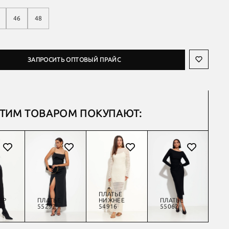
46
48
ЗАПРОСИТЬ ОПТОВЫЙ ПРАЙС
ЭТИМ ТОВАРОМ ПОКУПАЮТ:
ПЛАТЬЕ
ЕР
ПЛАТЬЕ
НИЖНЕЕ
ПЛАТЬЕ
П
55297
54916
55062
55