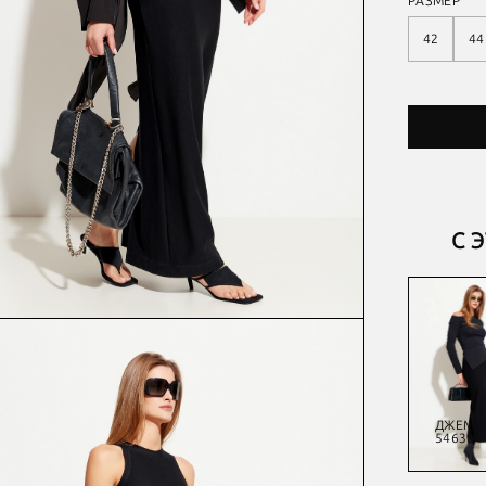
РАЗМЕР
42
44
С 
ЮБКА
ПЛАТЬЕ
ПЛАТЬЕ
ДЖЕМП
53832
55315
54611А
54638