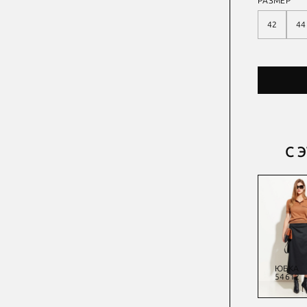
РАЗМЕР
42
44
С 
ЖАКЕТ
ЖАКЕТ
ЮБКА
ЮБКА
54201
54134
53832
54612