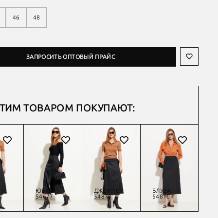
46
48
ЗАПРОСИТЬ ОПТОВЫЙ ПРАЙС
ЭТИМ ТОВАРОМ ПОКУПАЮТ:
ЮБКА
ДЖЕМПЕР
БЛУЗА
Ю
54677
54873
54810
54