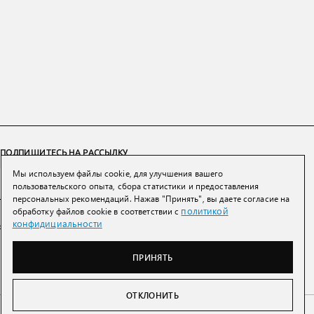
ПОДПИШИТЕСЬ НА РАССЫЛКУ
Мы используем файлы cookie, для улучшения вашего
ПОДПИСАТЬСЯ
пользовательского опыта, сбора статистики и предоставления
персональных рекомендаций. Нажав "Принять", вы даете согласие на
политикой
обработку файлов cookie в соответствии с
Нажимая на кнопку вы соглашаетесь с
политикой конфиденциальности и
конфидициальности
обработки персональных данных
ПРИНЯТЬ
ОТКЛОНИТЬ
Беларусь
Тел:
+7 993 398 36 60
(
WhatsApp
)