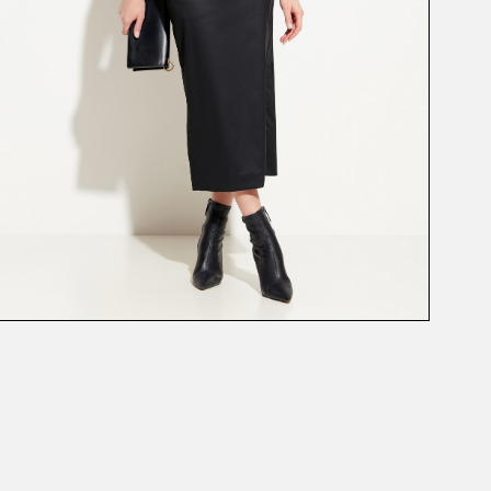
ЮБКА
ЮБКА
54158
54249