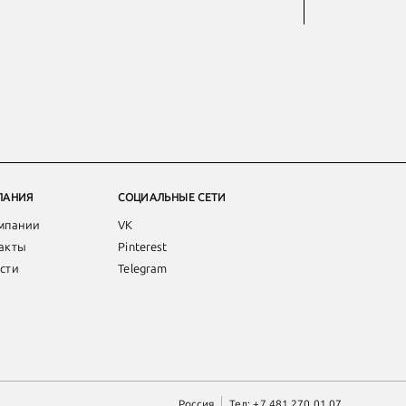
ПАНИЯ
СОЦИАЛЬНЫЕ СЕТИ
мпании
VK
акты
Pinterest
сти
Telegram
Россия
Тел:
+7 481 270 01 07