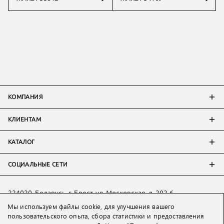
КОМПАНИЯ
КЛИЕНТАМ
КАТАЛОГ
СОЦИАЛЬНЫЕ СЕТИ
224020, Беларусь, г. Брест, ул. Московская, д. 202-6
Мы используем файлы cookie, для улучшения вашего
Тел:
+7 993 398 36 60
(
WhatsApp
)
пользовательского опыта, сбора статистики и предоставления
Тел:
+375 29 205 80 10
(
WhatsApp
,
Viber
)