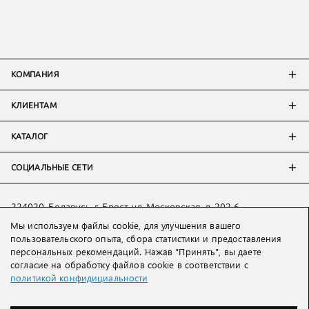
КОМПАНИЯ
КЛИЕНТАМ
КАТАЛОГ
СОЦИАЛЬНЫЕ СЕТИ
224020, Беларусь, г. Брест, ул. Московская, д. 202-6
Мы используем файлы cookie, для улучшения вашего
Тел:
+7 993 398 36 60
(
WhatsApp
)
пользовательского опыта, сбора статистики и предоставления
Тел:
+375 29 205 80 10
(
WhatsApp
,
Viber
)
персональных рекомендаций. Нажав "Принять", вы даете
Email:
ved@lakbi.com
согласие на обработку файлов cookie в соответствии с
политикой конфидициальности
214018 Россия, г. Смоленск, пр-т. Гагарина, д. 19
Тел:
+7 481 270 01 07