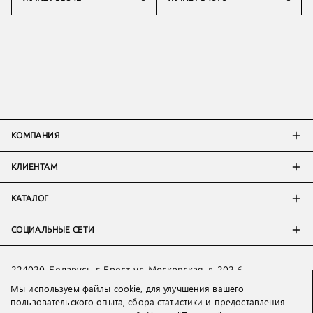
КОМПАНИЯ
КЛИЕНТАМ
КАТАЛОГ
СОЦИАЛЬНЫЕ СЕТИ
224020, Беларусь, г. Брест, ул. Московская, д. 202-6
Мы используем файлы cookie, для улучшения вашего
Тел:
+7 993 398 36 60
(
WhatsApp
)
пользовательского опыта, сбора статистики и предоставления
Тел:
+375 29 205 80 10
(
WhatsApp
,
Viber
)