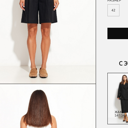
РАЗМЕР
42
С 
ЮБКА
ЖАКЕТ
БРЮКИ
ЖАКЕТ
54867А
54866А
53563А
54134А