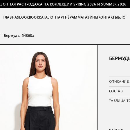
ЕЗОННАЯ РАСПРОДАЖА НА КОЛЛЕКЦИИ SPRING 2026 И SUMMER 2026
ГЛАВНАЯ
LOOKBOOK
КАТАЛОГ
ПАРТНЁРАМ
МАГАЗИНЫ
КОНТАКТЫ
БЛОГ
Бермуды 54868а
БЕРМУДЫ
ОПИСАНИЕ
СОСТАВ
ТАБЛИЦА Т