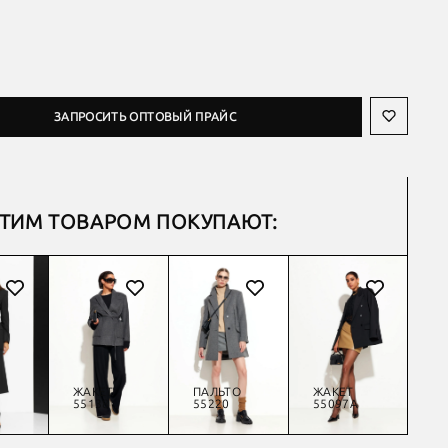
ЗАПРОСИТЬ ОПТОВЫЙ ПРАЙС
ЭТИМ ТОВАРОМ ПОКУПАЮТ:
ЖАКЕТ
ПАЛЬТО
ЖАКЕТ
Ж
55138
55220
55097А
55