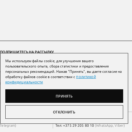
ПОДПИШИТЕСЬ НА РАССЫЛКУ
Мы используем файлы cookie, для улучшения вашего
ПОДПИСАТЬСЯ
пользовательского опыта, сбора статистики и предоставления
персональных рекомендаций. Нажав "Принять", вы даете согласие на
политикой
обработку файлов cookie в соответствии с
Нажимая на кнопку вы соглашаетесь с
политикой конфиденциальности и
конфидициальности
обработки персональных данных
ПРИНЯТЬ
ОТКЛОНИТЬ
Беларусь
Тел:
+7 993 398 36 60
(
WhatsApp
)
Telegram
)
Тел:
+375 29 205 80 10
(
WhatsApp
,
Viber
)