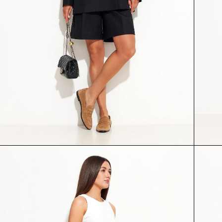
ЖАКЕТ
ЮБКА
55215
54265