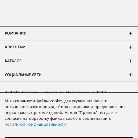
КОМПАНИЯ
КЛИЕНТАМ
КАТАЛОГ
СОЦИАЛЬНЫЕ СЕТИ
224020, Беларусь, г. Брест, ул. Московская, д. 202-6
Мы используем файлы cookie, для улучшения вашего
Тел:
+7 993 398 36 60
(
WhatsApp
)
пользовательского опыта, сбора статистики и предоставления
Тел:
+375 29 205 80 10
(
WhatsApp
,
Viber
)
персональных рекомендаций. Нажав "Принять", вы даете
Email:
ved@lakbi.com
согласие на обработку файлов cookie в соответствии с
политикой конфидициальности
214018 Россия, г. Смоленск, пр-т. Гагарина, д. 19
Тел:
+7 481 270 01 07