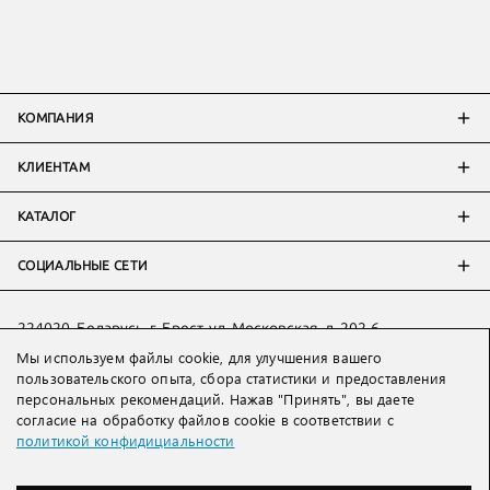
КОМПАНИЯ
КЛИЕНТАМ
КАТАЛОГ
СОЦИАЛЬНЫЕ СЕТИ
224020, Беларусь, г. Брест, ул. Московская, д. 202-6
Мы используем файлы cookie, для улучшения вашего
Тел:
+7 993 398 36 60
(
WhatsApp
)
пользовательского опыта, сбора статистики и предоставления
Тел:
+375 29 205 80 10
(
WhatsApp
,
Viber
)
персональных рекомендаций. Нажав "Принять", вы даете
Email:
ved@lakbi.com
согласие на обработку файлов cookie в соответствии с
политикой конфидициальности
214018 Россия, г. Смоленск, пр-т. Гагарина, д. 19
Тел:
+7 481 270 01 07