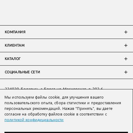
КОМПАНИЯ
КЛИЕНТАМ
КАТАЛОГ
СОЦИАЛЬНЫЕ СЕТИ
224020, Беларусь, г. Брест, ул. Московская, д. 202-6
Мы используем файлы cookie, для улучшения вашего
Тел:
+7 993 398 36 60
(
WhatsApp
)
пользовательского опыта, сбора статистики и предоставления
Тел:
+375 29 205 80 10
(
WhatsApp
,
Viber
)
персональных рекомендаций. Нажав "Принять", вы даете
Email:
ved@lakbi.com
согласие на обработку файлов cookie в соответствии с
политикой конфидициальности
214018 Россия, г. Смоленск, пр-т. Гагарина, д. 19
Тел:
+7 481 270 01 07