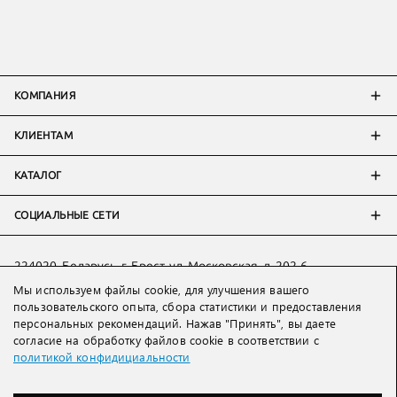
КОМПАНИЯ
КЛИЕНТАМ
КАТАЛОГ
СОЦИАЛЬНЫЕ СЕТИ
224020, Беларусь, г. Брест, ул. Московская, д. 202-6
Мы используем файлы cookie, для улучшения вашего
Тел:
+7 993 398 36 60
(
WhatsApp
)
пользовательского опыта, сбора статистики и предоставления
Тел:
+375 29 205 80 10
(
WhatsApp
,
Viber
)
персональных рекомендаций. Нажав "Принять", вы даете
Email:
ved@lakbi.com
согласие на обработку файлов cookie в соответствии с
политикой конфидициальности
214018 Россия, г. Смоленск, пр-т. Гагарина, д. 19
Тел:
+7 481 270 01 07