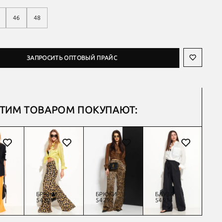
46
48
ЗАПРОСИТЬ ОПТОВЫЙ ПРАЙС
ЭТИМ ТОВАРОМ ПОКУПАЮТ:
БРЮКИ
БРЮКИ
БЛУЗА
Б
54809
54292
54914
54