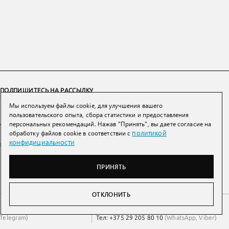
ПОДПИШИТЕСЬ НА РАССЫЛКУ
Мы используем файлы cookie, для улучшения вашего
ПОДПИСАТЬСЯ
пользовательского опыта, сбора статистики и предоставления
персональных рекомендаций. Нажав "Принять", вы даете согласие на
политикой
обработку файлов cookie в соответствии с
Нажимая на кнопку вы соглашаетесь с
политикой конфиденциальности и
конфидициальности
обработки персональных данных
ПРИНЯТЬ
ОТКЛОНИТЬ
Беларусь
Тел:
+7 993 398 36 60
(
WhatsApp
)
Telegram
)
Тел:
+375 29 205 80 10
(
WhatsApp
,
Viber
)