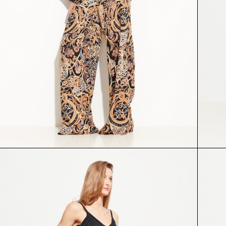
БРЮКИ
ДЖЕМПЕР
55070
54900