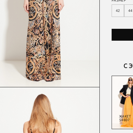
РАЗМЕР
42
44
С 
ЮБКА
ЖАКЕТ
БЛУЗА
ЖАКЕТ
54301
54114
54814
54807