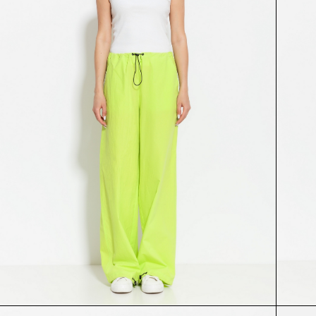
ДЖЕМПЕР
КАРДИГАН
54607
54871