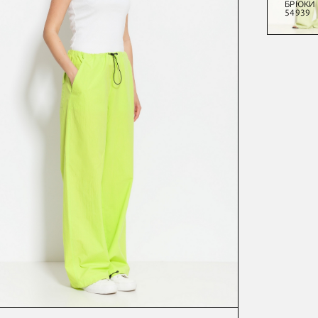
БЛУЗА
БРЮКИ
БЛУЗА
БРЮКИ
54941
54665
54938
54939