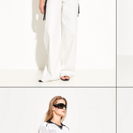
БЛУЗА
БЛУЗА
54853
54812