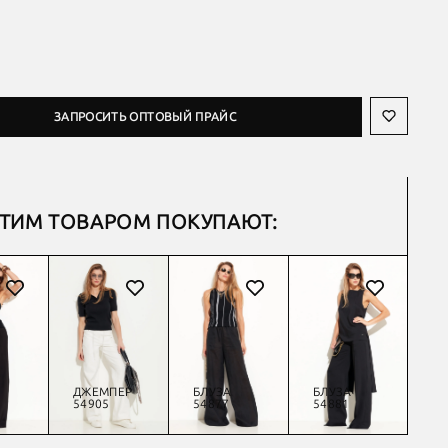
ЗАПРОСИТЬ ОПТОВЫЙ ПРАЙС
ЭТИМ ТОВАРОМ ПОКУПАЮТ:
ДЖЕМПЕР
БЛУЗА
БЛУЗА
Б
54905
54877
54881
54