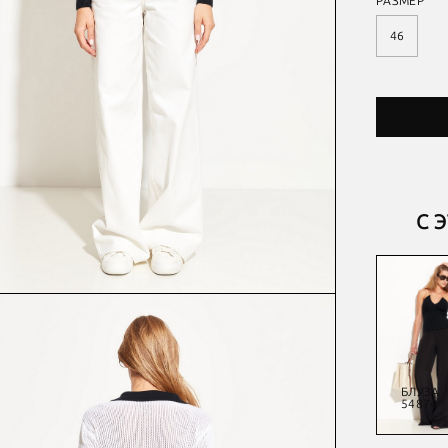
РАЗМЕР
46
С 
ЖАКЕТ
БЛУЗА
ЖИЛЕТ
БЛУЗА
54623
54914
54851
54874