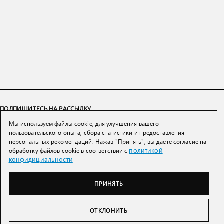
ПОДПИШИТЕСЬ НА РАССЫЛКУ
Мы используем файлы cookie, для улучшения вашего
ПОДПИСАТЬСЯ
пользовательского опыта, сбора статистики и предоставления
персональных рекомендаций. Нажав "Принять", вы даете согласие на
политикой
обработку файлов cookie в соответствии с
Нажимая на кнопку вы соглашаетесь с
политикой конфиденциальности и
конфидициальности
обработки персональных данных
ПРИНЯТЬ
ОТКЛОНИТЬ
Беларусь
Тел:
+7 993 398 36 60
(
WhatsApp
)