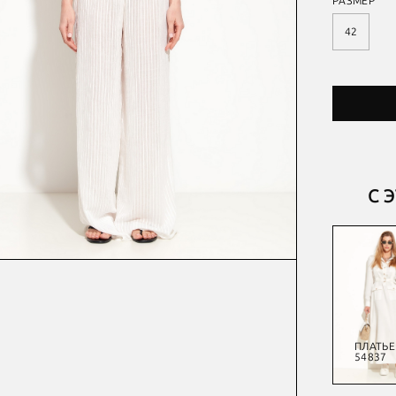
РАЗМЕР
42
С 
БРЮКИ
ПЛАЩ
БЛУЗА
ПЛАТЬЕ
55210
54694
54949
54837