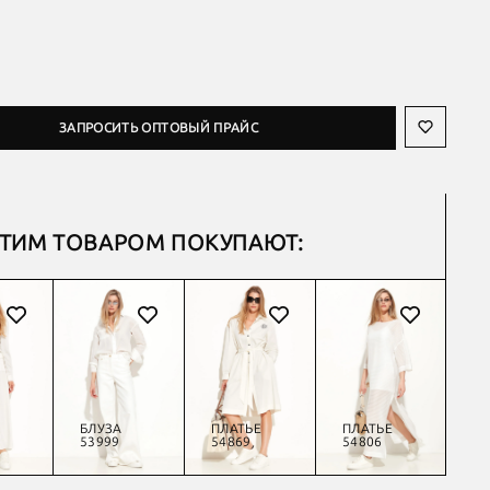
ЗАПРОСИТЬ ОПТОВЫЙ ПРАЙС
ЭТИМ ТОВАРОМ ПОКУПАЮТ:
БЛУЗА
ПЛАТЬЕ
ПЛАТЬЕ
П
53999
54869
54806
54