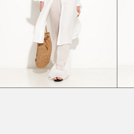
ПЛАЩ
БЛУЗА
54636А
54860