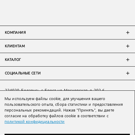
КОМПАНИЯ
КЛИЕНТАМ
КАТАЛОГ
СОЦИАЛЬНЫЕ СЕТИ
224020, Беларусь, г. Брест, ул. Московская, д. 202-6
Мы используем файлы cookie, для улучшения вашего
Тел:
+7 993 398 36 60
(
WhatsApp
)
пользовательского опыта, сбора статистики и предоставления
Тел:
+375 29 205 80 10
(
WhatsApp
,
Viber
)
персональных рекомендаций. Нажав "Принять", вы даете
Email:
ved@lakbi.com
согласие на обработку файлов cookie в соответствии с
политикой конфидициальности
214018 Россия, г. Смоленск, пр-т. Гагарина, д. 19
Тел:
+7 481 270 01 07