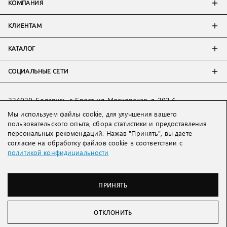
КОМПАНИЯ
КЛИЕНТАМ
КАТАЛОГ
СОЦИАЛЬНЫЕ СЕТИ
224020, Беларусь, г. Брест, ул. Московская, д. 202-6
Тел:
+7 993 398 36 60
(
WhatsApp
)
Мы используем файлы cookie, для улучшения вашего
пользовательского опыта, сбора статистики и предоставления
Тел:
+375 29 205 80 10
(
WhatsApp
,
Viber
)
персональных рекомендаций. Нажав "Принять", вы даете
Email:
ved@lakbi.com
согласие на обработку файлов cookie в соответствии с
политикой конфидициальности
214018 Россия, г. Смоленск, пр-т. Гагарина, д. 19
Тел:
+7 481 270 01 07
Тел:
+7 920 315 20 90
(
WhatsApp
,
Viber
,
Telegram
)
ПРИНЯТЬ
Email:
official@lakbi.com
Lakbi © 2003 – 2026
ОТКЛОНИТЬ