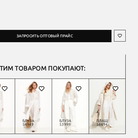
ЗАПРОСИТЬ ОПТОВЫЙ ПРАЙС
ЭТИМ ТОВАРОМ ПОКУПАЮТ:
БЛУЗА
БЛУЗА
ПЛАЩ
Ж
54949
53999
54694
54