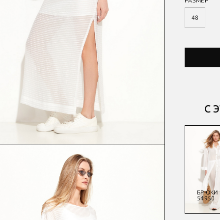
РАЗМЕР
48
С 
БЛУЗА
ДЖЕМПЕР
ПЛАТЬЕ
БРЮКИ
54860
54900
54931
54950