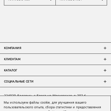
КОМПАНИЯ
КЛИЕНТАМ
КАТАЛОГ
СОЦИАЛЬНЫЕ СЕТИ
224020, Беларусь, г. Брест, ул. Московская, д. 202-6
Мы используем файлы cookie, для улучшения вашего
Тел:
+7 993 398 36 60
(
WhatsApp
)
пользовательского опыта, сбора статистики и предоставления
Тел:
+375 29 205 80 10
(
WhatsApp
,
Viber
)