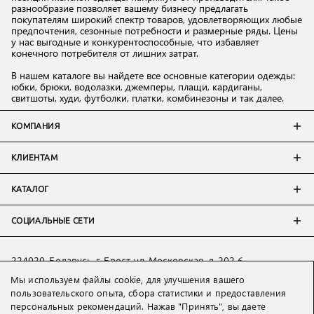
разнообразие позволяет вашему бизнесу предлагать
покупателям широкий спектр товаров, удовлетворяющих любые
предпочтения, сезонные потребности и размерные ряды. Цены
у нас выгодные и конкурентоспособные, что избавляет
конечного потребителя от лишних затрат.
В нашем каталоге вы найдете все основные категории одежды:
юбки, брюки, водолазки, джемперы, плащи, кардиганы,
свитшоты, худи, футболки, платки, комбинезоны и так далее.
КОМПАНИЯ
КЛИЕНТАМ
КАТАЛОГ
СОЦИАЛЬНЫЕ СЕТИ
224020, Беларусь, г. Брест, ул. Московская, д. 202-6
Мы используем файлы cookie, для улучшения вашего
Тел:
+7 993 398 36 60
(
WhatsApp
)
пользовательского опыта, сбора статистики и предоставления
Тел:
+375 29 205 80 10
(
WhatsApp
,
Viber
)
персональных рекомендаций. Нажав "Принять", вы даете
Email:
ved@lakbi.com