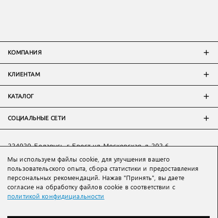
КОМПАНИЯ
КЛИЕНТАМ
КАТАЛОГ
СОЦИАЛЬНЫЕ СЕТИ
224020, Беларусь, г. Брест, ул. Московская, д. 202-6
Мы используем файлы cookie, для улучшения вашего
Тел:
+7 993 398 36 60
(
WhatsApp
)
пользовательского опыта, сбора статистики и предоставления
Тел:
+375 29 205 80 10
(
WhatsApp
,
Viber
)
персональных рекомендаций. Нажав "Принять", вы даете
Email:
ved@lakbi.com
согласие на обработку файлов cookie в соответствии с
политикой конфидициальности
214018 Россия, г. Смоленск, пр-т. Гагарина, д. 19
Тел:
+7 481 270 01 07