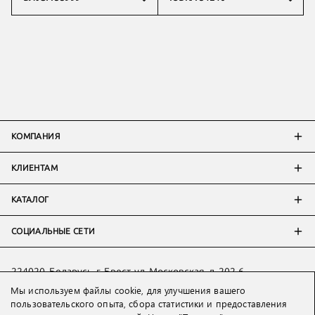
КОМПАНИЯ
КЛИЕНТАМ
КАТАЛОГ
СОЦИАЛЬНЫЕ СЕТИ
224020, Беларусь, г. Брест, ул. Московская, д. 202-6
Мы используем файлы cookie, для улучшения вашего
Тел:
+7 993 398 36 60
(
WhatsApp
)
пользовательского опыта, сбора статистики и предоставления
Тел:
+375 29 205 80 10
(
WhatsApp
,
Viber
)