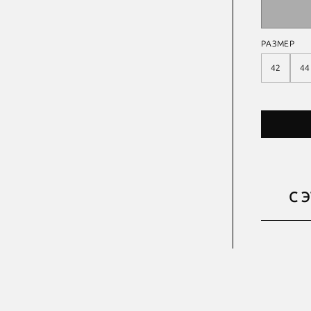
РАЗМЕР
42
44
С 