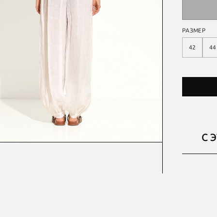
РАЗМЕР
42
44
С 