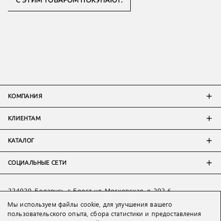
С ЭТИМ ТОВАРОМ ПОКУПАЮТ:
КОМПАНИЯ
КЛИЕНТАМ
КАТАЛОГ
СОЦИАЛЬНЫЕ СЕТИ
224020, Беларусь, г. Брест, ул. Московская, д. 202-6
Тел:
+7 993 398 36 60
(
WhatsApp
)
Мы используем файлы cookie, для улучшения вашего
пользовательского опыта, сбора статистики и предоставления
Тел:
+375 29 205 80 10
(
WhatsApp
,
Viber
)