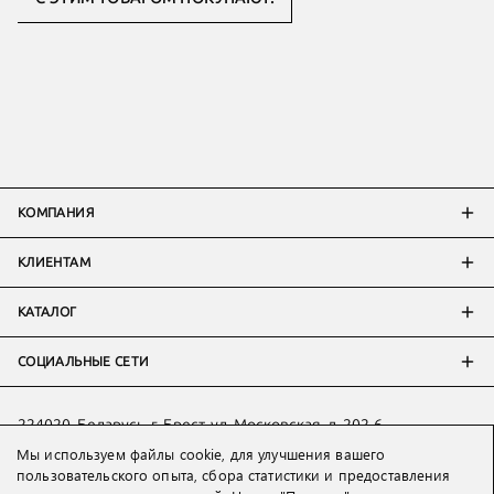
КОМПАНИЯ
КЛИЕНТАМ
КАТАЛОГ
СОЦИАЛЬНЫЕ СЕТИ
224020, Беларусь, г. Брест, ул. Московская, д. 202-6
Мы используем файлы cookie, для улучшения вашего
Тел:
+7 993 398 36 60
(
WhatsApp
)
пользовательского опыта, сбора статистики и предоставления
Тел:
+375 29 205 80 10
(
WhatsApp
,
Viber
)