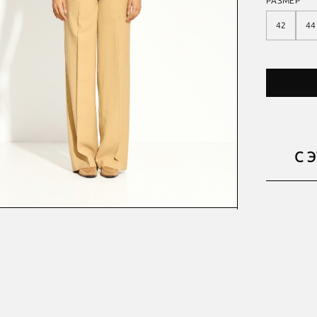
РАЗМЕР
42
44
С 