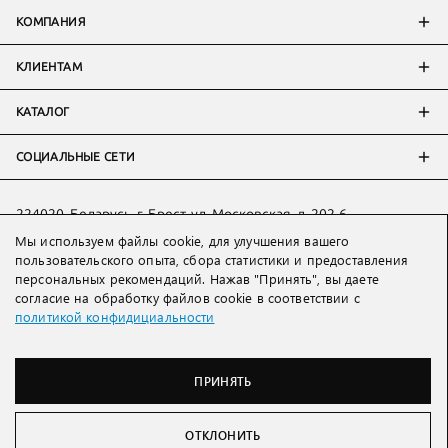
КОМПАНИЯ
КЛИЕНТАМ
КАТАЛОГ
СОЦИАЛЬНЫЕ СЕТИ
224020, Беларусь, г. Брест, ул. Московская, д. 202-6
Тел:
+7 993 398 36 60
(
WhatsApp
)
Мы используем файлы cookie, для улучшения вашего
пользовательского опыта, сбора статистики и предоставления
Тел:
+375 29 205 80 10
(
WhatsApp
,
Viber
)
персональных рекомендаций. Нажав "Принять", вы даете
Email:
ved@lakbi.com
согласие на обработку файлов cookie в соответствии с
политикой конфидициальности
214018 Россия, г. Смоленск, пр-т. Гагарина, д. 19
Тел:
+7 481 270 01 07
Тел:
+7 920 315 20 90
(
WhatsApp
,
Viber
,
Telegram
)
ПРИНЯТЬ
Email:
official@lakbi.com
Lakbi © 2003 – 2026
ОТКЛОНИТЬ