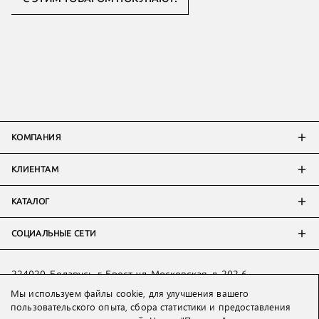
КОМПАНИЯ
КЛИЕНТАМ
КАТАЛОГ
СОЦИАЛЬНЫЕ СЕТИ
224020, Беларусь, г. Брест, ул. Московская, д. 202-6
Мы используем файлы cookie, для улучшения вашего
Тел:
+7 993 398 36 60
(
WhatsApp
)
пользовательского опыта, сбора статистики и предоставления
Тел:
+375 29 205 80 10
(
WhatsApp
,
Viber
)