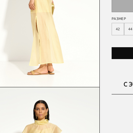
РАЗМЕР
42
44
С 