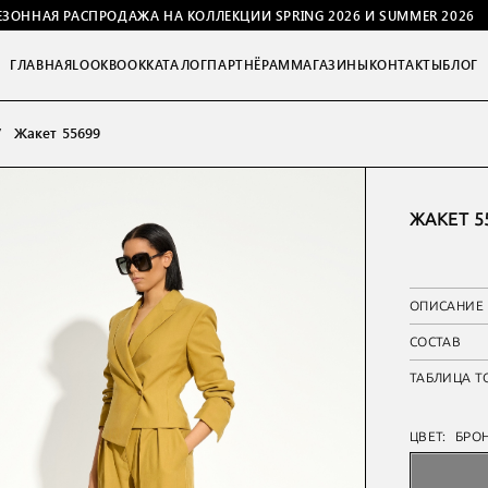
ЕЗОННАЯ РАСПРОДАЖА НА КОЛЛЕКЦИИ SPRING 2026 И SUMMER 2026
ГЛАВНАЯ
LOOKBOOK
КАТАЛОГ
ПАРТНЁРАМ
МАГАЗИНЫ
КОНТАКТЫ
БЛОГ
Жакет 55699
ЖАКЕТ 5
ОПИСАНИЕ
СОСТАВ
ТАБЛИЦА Т
ЦВЕТ:
БРО