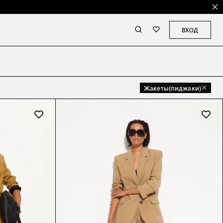
ВХОД
Жакеты(пиджаки)