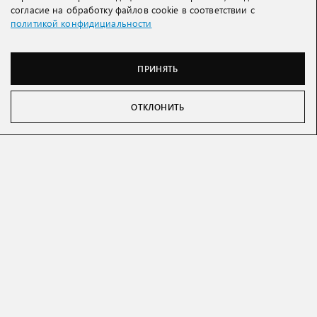
согласие на обработку файлов cookie в соответствии с
политикой конфидициальности
ПРИНЯТЬ
ОТКЛОНИТЬ
КОМПАНИЯ
КЛИЕНТАМ
КАТАЛОГ
СОЦИАЛЬНЫЕ СЕТИ
224020, Беларусь, г. Брест, ул. Московская, д. 202-6